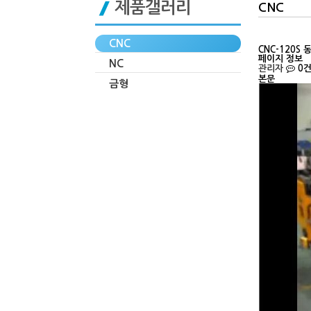
제품갤러리
CNC
CNC
CNC-120S 
페이지 정보
NC
관리자
0
본문
금형