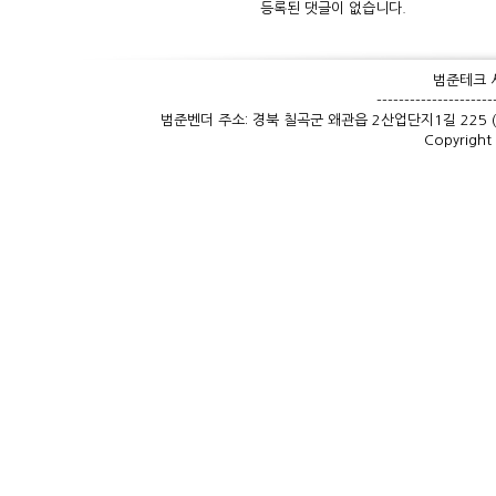
등록된 댓글이 없습니다.
범준테크 사
---------------------
범준벤더 주소: 경북 칠곡군 왜관읍 2산업단지1길 225 (낙산리 
Copyrigh